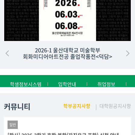
2026-1 울산대학교 미술학부
회화미디어아트전공 졸업작품전<덕담>
학생정보시스템
입학안내
취업정보
커뮤니티
학부공지사항
대학원공지사항
일반