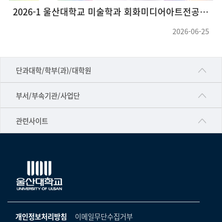
2026-1 울산대학교 미술학과 회화미디어아트전공 대학원 그룹전<호작질>
2026-06-25
■인문대학
단과대학/학부(과)/대학원
▷국어국문학부
공동기기센터
부서/부속기관/사업단
▷영어영문학과
공학교육혁신센터
건강가정지원센터
관련사이트
▷일본어·일본학과
과학영재교육원
교수협의회
▷중국어·중국학과
교무처교직팀
구내(경남)은행
▷프랑스어·프랑스학과
국어문화원
노동조합
▷스페인·중남미학과
국제교류처
생명윤리위원회
▷역사·문화학과
기초과학연구소
온라인 기술거래 플랫폼
개인정보처리방침
이메일무단수집거부
▷철학·상담학과