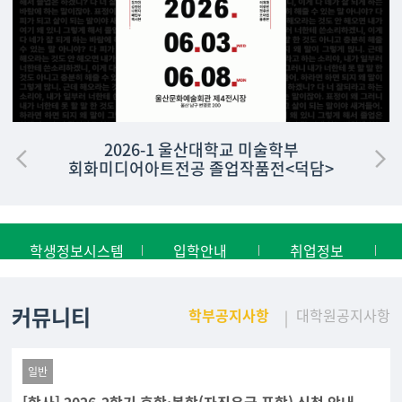
2026-1 울산대학교 미술학부
회화미디어아트전공 졸업작품전<덕담>
학생정보시스템
입학안내
취업정보
커뮤니티
학부공지사항
대학원공지사항
일반