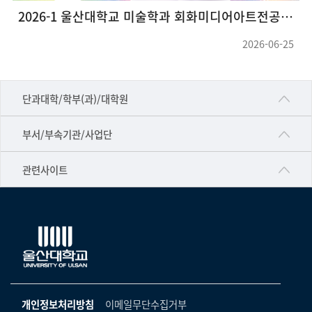
2026-1 울산대학교 미술학과 회화미디어아트전공 대학원 그룹전<호작질>
2026-06-25
■인문대학
단과대학/학부(과)/대학원
▷국어국문학부
공동기기센터
부서/부속기관/사업단
▷영어영문학과
공학교육혁신센터
건강가정지원센터
관련사이트
▷일본어·일본학과
과학영재교육원
교수협의회
▷중국어·중국학과
교무처교직팀
구내(경남)은행
▷프랑스어·프랑스학과
국어문화원
노동조합
▷스페인·중남미학과
국제교류처
생명윤리위원회
▷역사·문화학과
기초과학연구소
온라인 기술거래 플랫폼
개인정보처리방침
이메일무단수집거부
▷철학·상담학과