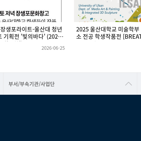
산대학교 미술학부 서양화, 조
울산대 회화미디어아트 10월
생작품전 [BREATHING
예정인<일산수지 공장> 사전
사
2025-10-29
공동기기센터
부서/부속기관/사업단
공학교육혁신센터
과학영재교육원
교무처교직팀
국어문화원
국제교류처