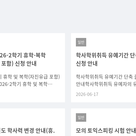
일반
026-2학기 휴학·복학
학사학위취득 유예기간 단
 포함) 신청 안내
신청 안내
학기 휴학 및 복학(자진유급 포함)
학사학위취득 유예기간 단축 
026-2학기 휴학 및 복학
안내학사학위취득 유예자의 
포함) 신청 일정을 아래와 같이
단축 졸업 신청 절차를 아래와
2026-06-17
 희망하는 학생은 기간 내
안내하오니 해당 학생들은 기
신청하시기 바랍니다.
일반
년도 학사력 변경 안내(휴.
모의 토익스피킹 시험 안