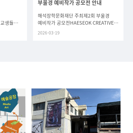
부울경 예비작가 공모전
안내
해석장학문화재단 주최제2회 부울경
본교생들의
예비작가 공모전HAESEOK CREATIVE
쟁력 강화를
AWARD○ 행사 개요- 참여 대상 : 부울경
2026-03-19
스피킹
소재 5개 대학교 미술관련
. 관심