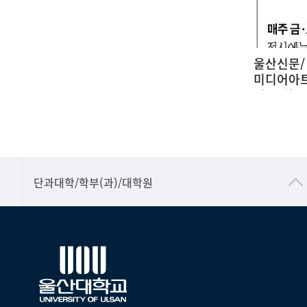
트
울산신문/ 장생포라이트-울산대 청년
2025 울
랙
미디어아트 기획전 '빛의바다' (2026
소 전공 학
년 06월 24일'문화')
WALLS]
25
2026-06-25
■인문대학
단과대학/학부(과)/대학원
▷국어국문학부
▷영어영문학과
▷일본어·일본학과
▷중국어·중국학과
▷프랑스어·프랑스학과