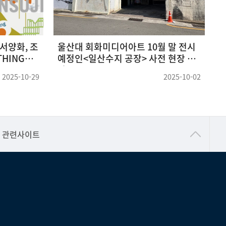
 말 전시
[융합캡스톤2] 미디어아트회화 슬도
2
 현장 답
아트 현장학습
2025-10-02
2025-10-02
건강가정지원센터
관련사이트
교수협의회
구내(경남)은행
노동조합
생명윤리위원회
온라인 기술거래 플랫폼