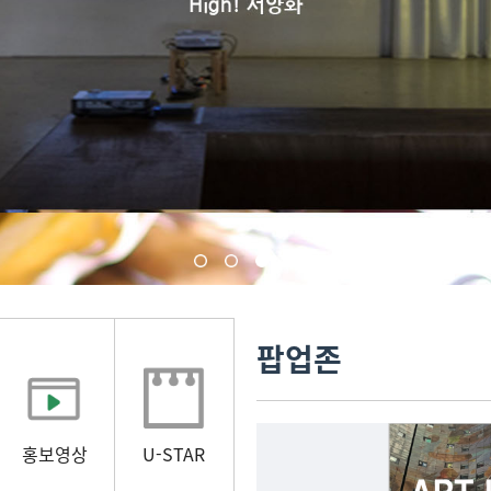
팝업존
홍보영상
U-STAR