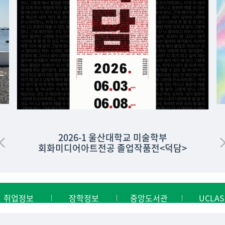
2026-1 울산대학교 미술학부
회화미디어아트전공 졸업작품전<덕담>
취업정보
장학정보
중앙도서관
UCLAS