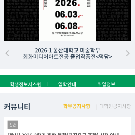
2026-1 울산대학교 미술학부
회화미디어아트전공 졸업작품전<덕담>
학생정보시스템
입학안내
취업정보
커뮤니티
학부공지사항
대학원공지사항
일반