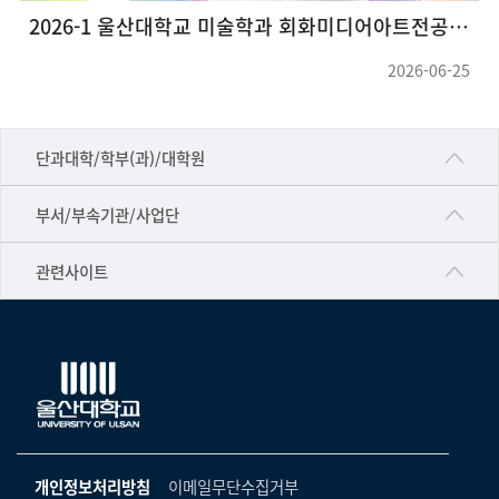
2026-1 울산대학교 미술학과 회화미디어아트전공 대학원 그룹전<호작질>
2026-06-25
■인문대학
단과대학/학부(과)/대학원
▷국어국문학부
공동기기센터
부서/부속기관/사업단
▷영어영문학과
공학교육혁신센터
건강가정지원센터
관련사이트
▷일본어·일본학과
과학영재교육원
교수협의회
▷중국어·중국학과
교무처교직팀
구내(경남)은행
▷프랑스어·프랑스학과
국어문화원
노동조합
▷스페인·중남미학과
국제교류처
생명윤리위원회
▷역사·문화학과
기초과학연구소
온라인 기술거래 플랫폼
개인정보처리방침
이메일무단수집거부
▷철학·상담학과