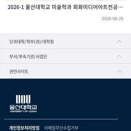
2026-1 울산대학교 미술학과 회화미디어아트전공 대학원 그룹전<호작질>
2026-06-25
■인문대학
단과대학/학부(과)/대학원
▷국어국문학부
공동기기센터
부서/부속기관/사업단
▷영어영문학과
공학교육혁신센터
건강가정지원센터
관련사이트
▷일본어·일본학과
과학영재교육원
교수협의회
▷중국어·중국학과
교무처교직팀
구내(경남)은행
▷프랑스어·프랑스학과
국어문화원
노동조합
▷스페인·중남미학과
국제교류처
생명윤리위원회
▷역사·문화학과
기초과학연구소
온라인 기술거래 플랫폼
개인정보처리방침
이메일무단수집거부
▷철학·상담학과