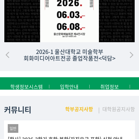
2026-1 울산대학교 미술학부
회화미디어아트전공 졸업작품전<덕담>
학생정보시스템
입학안내
취업정보
커뮤니티
학부공지사항
대학원공지사항
일반