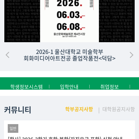
2026-1 울산대학교 미술학부
회화미디어아트전공 졸업작품전<덕담>
학생정보시스템
입학안내
취업정보
커뮤니티
학부공지사항
대학원공지사항
일반