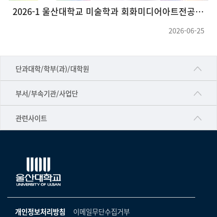
2026-1 울산대학교 미술학과 회화미디어아트전공 대학원 그룹전<호작질>
2026-06-25
■인문대학
단과대학/학부(과)/대학원
▷국어국문학부
공동기기센터
부서/부속기관/사업단
▷영어영문학과
공학교육혁신센터
건강가정지원센터
관련사이트
▷일본어·일본학과
과학영재교육원
교수협의회
▷중국어·중국학과
교무처교직팀
구내(경남)은행
▷프랑스어·프랑스학과
국어문화원
노동조합
▷스페인·중남미학과
국제교류처
생명윤리위원회
▷역사·문화학과
기초과학연구소
온라인 기술거래 플랫폼
개인정보처리방침
이메일무단수집거부
▷철학·상담학과