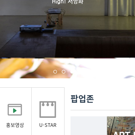
팝업존
홍보영상
U-STAR