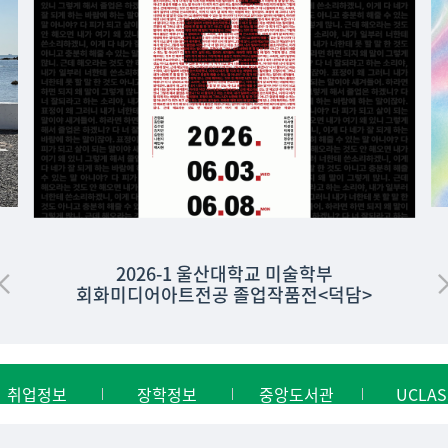
2026-1 울산대학교 미술학부
회화미디어아트전공 졸업작품전<덕담>
취업정보
장학정보
중앙도서관
UCLAS