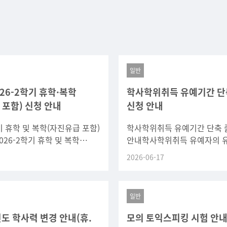
일반
026-2학기 휴학·복학
학사학위취득 유예기간 단
 포함) 신청 안내
신청 안내
학기 휴학 및 복학(자진유급 포함)
학사학위취득 유예기간 단축 
026-2학기 휴학 및 복학
안내학사학위취득 유예자의 
포함) 신청 일정을 아래와 같이
단축 졸업 신청 절차를 아래와
2026-06-17
 희망하는 학생은 기간 내
안내하오니 해당 학생들은 기
신청하시기 바랍니다.
일반
년도 학사력 변경 안내(휴.
모의 토익스피킹 시험 안