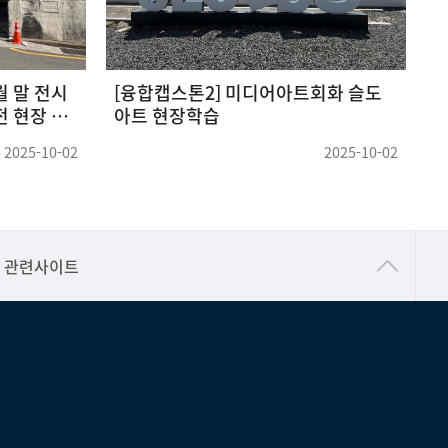
 말 전시
[융합캡스톤2] 미디어아트회화 슬도
2
 현장 답
아트 현장학습
2025-10-02
2025-10-02
건강가정지원센터
관련사이트
교수협의회
구내(경남)은행
노동조합
생명윤리위원회
온라인 기술거래 플랫폼