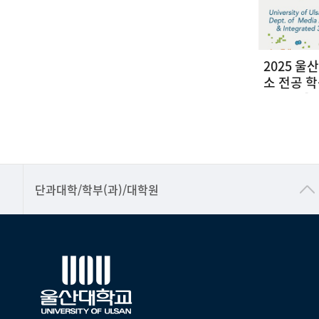
트
울산신문/ 장생포라이트-울산대 청년
2025 울
랙
미디어아트 기획전 '빛의바다' (2026
소 전공 학
년 06월 24일'문화')
WALLS]
25
2026-06-25
■인문대학
단과대학/학부(과)/대학원
▷국어국문학부
▷영어영문학과
▷일본어·일본학과
▷중국어·중국학과
▷프랑스어·프랑스학과