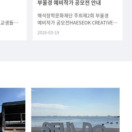
부울경 예비작가 공모전
안내
해석장학문화재단 주최제2회 부울경
본교생들의
예비작가 공모전HAESEOK CREATIVE
쟁력 강화를
AWARD○ 행사 개요- 참여 대상 : 부울경
2026-03-19
스피킹
소재 5개 대학교 미술관련
. 관심