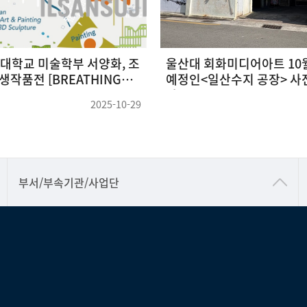
산대학교 미술학부 서양화, 조
울산대 회화미디어아트 10월
생작품전 [BREATHING
예정인<일산수지 공장> 사전
사
2025-10-29
공동기기센터
부서/부속기관/사업단
공학교육혁신센터
과학영재교육원
교무처교직팀
국어문화원
국제교류처