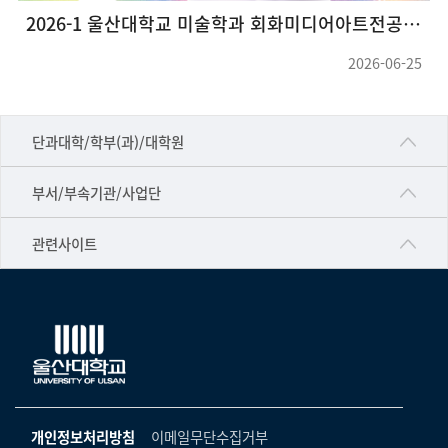
2026-1 울산대학교 미술학과 회화미디어아트전공 대학원 그룹전<호작질>
2026-06-25
■인문대학
단과대학/학부(과)/대학원
▷국어국문학부
공동기기센터
부서/부속기관/사업단
▷영어영문학과
공학교육혁신센터
건강가정지원센터
관련사이트
▷일본어·일본학과
과학영재교육원
교수협의회
▷중국어·중국학과
교무처교직팀
구내(경남)은행
▷프랑스어·프랑스학과
국어문화원
노동조합
▷스페인·중남미학과
국제교류처
생명윤리위원회
▷역사·문화학과
기초과학연구소
온라인 기술거래 플랫폼
개인정보처리방침
이메일무단수집거부
▷철학·상담학과