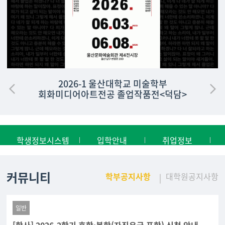
2026-1 울산대학교 미술학부
회화미디어아트전공 졸업작품전<덕담>
학생정보시스템
입학안내
취업정보
커뮤니티
학부공지사항
대학원공지사항
일반