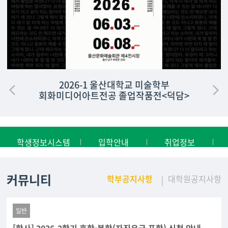
2026-1 울산대학교 미술학부
회화미디어아트전공 졸업작품전<덕담>
학생정보시스템
입학안내
취업정보
커뮤니티
학부공지사항
대학원공지사항
일반