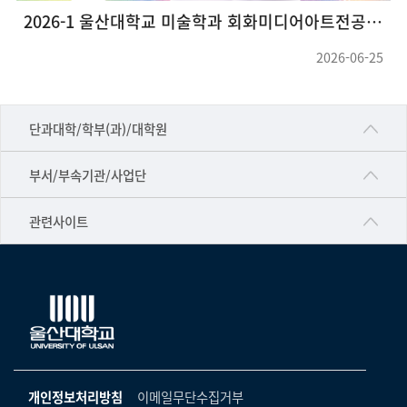
2026-1 울산대학교 미술학과 회화미디어아트전공 대학원 그룹전<호작질>
2026-06-25
■인문대학
단과대학/학부(과)/대학원
▷국어국문학부
공동기기센터
부서/부속기관/사업단
▷영어영문학과
공학교육혁신센터
건강가정지원센터
관련사이트
▷일본어·일본학과
과학영재교육원
교수협의회
▷중국어·중국학과
교무처교직팀
구내(경남)은행
▷프랑스어·프랑스학과
국어문화원
노동조합
▷스페인·중남미학과
국제교류처
생명윤리위원회
▷역사·문화학과
기초과학연구소
온라인 기술거래 플랫폼
개인정보처리방침
이메일무단수집거부
▷철학·상담학과