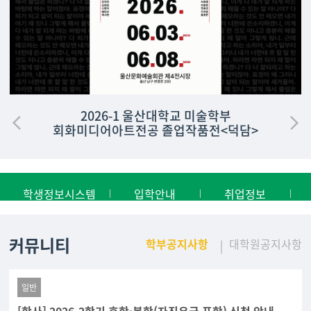
2026-1 울산대학교 미술학부
회화미디어아트전공 졸업작품전<덕담>
학생정보시스템
입학안내
취업정보
커뮤니티
학부공지사항
대학원공지사항
일반