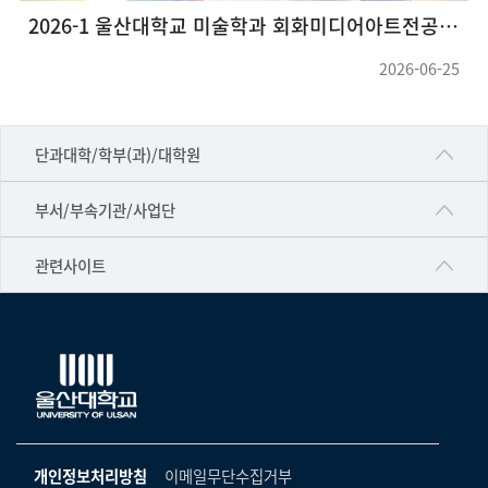
2026-1 울산대학교 미술학과 회화미디어아트전공 대학원 그룹전<호작질>
2026-06-25
■인문대학
단과대학/학부(과)/대학원
▷국어국문학부
공동기기센터
부서/부속기관/사업단
▷영어영문학과
공학교육혁신센터
건강가정지원센터
관련사이트
▷일본어·일본학과
과학영재교육원
교수협의회
▷중국어·중국학과
교무처교직팀
구내(경남)은행
▷프랑스어·프랑스학과
국어문화원
노동조합
▷스페인·중남미학과
국제교류처
생명윤리위원회
▷역사·문화학과
기초과학연구소
온라인 기술거래 플랫폼
개인정보처리방침
이메일무단수집거부
▷철학·상담학과